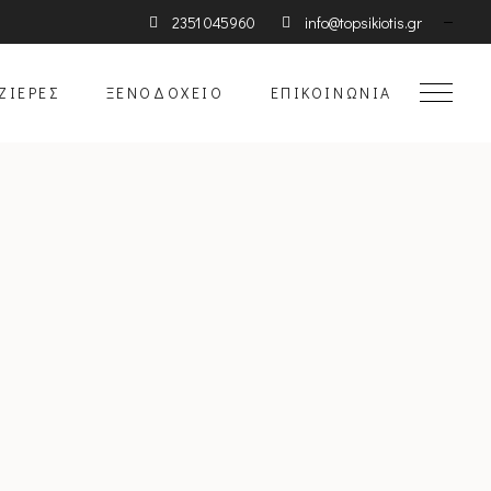
2351 045960
info@topsikiotis.gr
ΖΙΈΡΕΣ
ΞΕΝΟΔΟΧΕΊΟ
ΕΠΙΚΟΙΝΩΝΊΑ